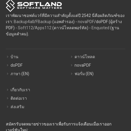
เราพัฒนาซอฟต์แวร์ที่มีความสำคัญตั้งแต่ปี 2542 นี่คือผลิตภัณฑ์ของ
เรา:
Backup4all
/
FBackup
(แอพสำรอง) -
novaPDF
/doPDF (ผู้สร้าง
PDF) -
Soft112
/
Apps112
(ดาวน์โหลดพอร์ทัล) -
Enquoted
(ฐาน
ข้อมูลคำคม).
บ้าน
ดาวน์โหลด
doPDF
novaPDF
ภาษา (EN)
ฟอรั่ม (EN)
เกี่ยวกับเรา
ติดต่อเรา
ส่งเสริม
สมัครรับจดหมายข่าวของเราเพื่อรับการแจ้งเตือนเมื่อเราออก
เวอร์ชันใหม่: