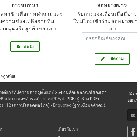
การสนทนา
จดหมายข่าว
รสมาชิกเพื่อถามคำถามและ
รับการแจ้งเตือนเมื่อมีข่
ับความช่วยเหลือจากทีม
ใหม่โดยเข้าร่วมจดหมายข่
ับสนุนหรือลูกค้าของเรา
เรา
ฟอรั่ม
ติดตาม
ถูกเพิ่ม!
์แวร์ที่มีความสำคัญตั้งแต่ปี 2542 นี่คือผลิตภัณฑ์ของเรา:
สมัค
FBackup
(แอพสำรอง) -
novaPDF
/doPDF (ผู้สร้าง PDF) -
ออกเว
ps112
(ดาวน์โหลดพอร์ทัล) -
Enquoted
(ฐานข้อมูลคำคม).
ด
เกี่ยวกับเรา