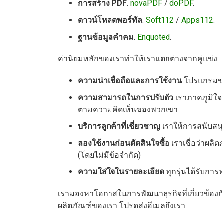
การสร้าง PDF
.
novaPDF
/
doPDF
.
ดาวน์โหลดพอร์ทัล
.
Soft112
/
Apps112
.
ฐานข้อมูลคำคม
.
Enquoted
.
ค่านิยมหลักของเราทำให้เราแตกต่างจากคู่แข่ง:
ความน่าเชื่อถือและการใช้งาน
โปรแกรมขอ
ความสามารถในการปรับตัว
เราภาคภูมิใจท
ตามความคิดเห็นของพวกเขา
บริการลูกค้าที่เชี่ยวชาญ
เราให้การสนับสน
ลองใช้งานก่อนตัดสินใจซื้อ
เราเชื่อว่าผลิ
(โดยไม่มีข้อจำกัด)
ความใส่ใจในรายละเอียด
ทุกรุ่นได้รับกา
เรามองหาโอกาสในการพัฒนาธุรกิจที่เกี่ยวข้องกั
ผลิตภัณฑ์ของเรา โปรดส่งอีเมลถึงเรา