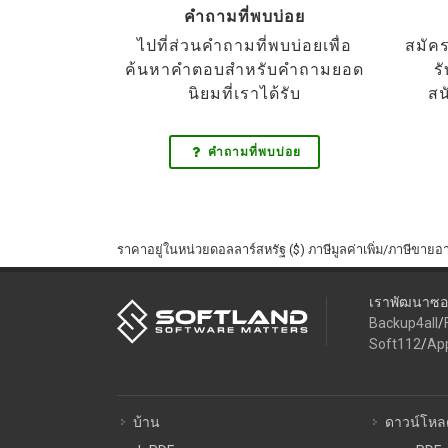
คำถามที่พบบ่อย
ไปที่ส่วนคำถามที่พบบ่อยเพื่อ
สมัค
ค้นหาคำตอบสำหรับคำถามยอด
ร
นิยมที่เราได้รับ
สน
คำถามที่พบบ่อย
ราคาอยู่ในหน่วยดอลลาร์สหรัฐ ($) ภาษีมูลค่าเพิ่ม/ภาษีขายอาจ
เราพัฒนาซอฟต
Backup4all
/
Soft112
/
Ap
บ้าน
ดาวน์โหล